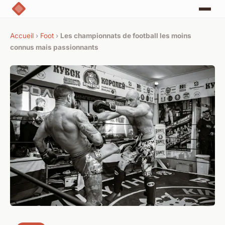
Accueil
›
Foot
›
Les championnats de football les moins
connus mais passionnants