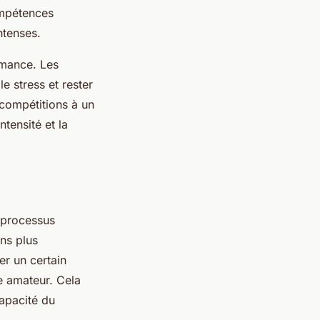
ompétences
ntenses.
rmance. Les
e stress et rester
 compétitions à un
ntensité et la
 processus
ns plus
er un certain
e amateur. Cela
apacité du