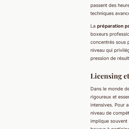
passent des heur
techniques avancé
La
préparation p
boxeurs professio
concentrés sous p
niveau qui privilé
pression de résul
Licensing e
Dans le monde de
rigoureux et esse
intensives. Pour 
niveau de compéte
implique souvent 
boxeur à participe