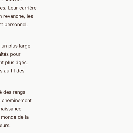
es. Leur carrière
n revanche, les
t personnel,
un plus large
nités pour
nt plus âgés,
 au fil des
é des rangs
ue cheminement
nnaissance
le monde de la
eurs.