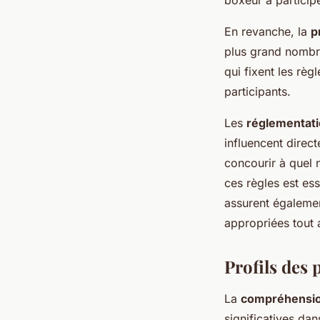
En revanche, la
p
plus grand nombre
qui fixent les règ
participants.
Les
réglementat
influencent direc
concourir à quel 
ces règles est ess
assurent égalemen
appropriées tout a
Profils des 
La
compréhension
significatives da