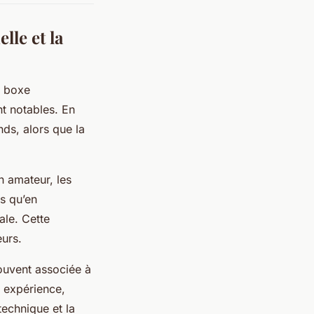
lle et la
a boxe
t notables. En
nds, alors que la
n amateur, les
s qu’en
ale. Cette
eurs.
souvent associée à
r expérience,
technique et la