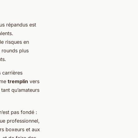
lus répandus est
lents.
de risques en
s rounds plus
ts.
 carrières
omme
tremplin
vers
tant qu’amateurs
n’est pas fondé :
que professionnel,
urs boxeurs et aux
 et de faire des