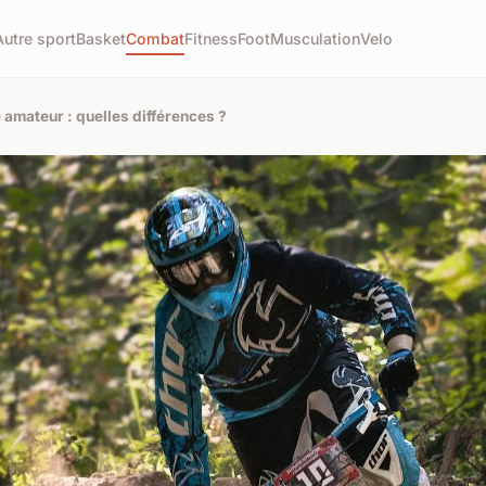
Autre sport
Basket
Combat
Fitness
Foot
Musculation
Velo
 amateur : quelles différences ?