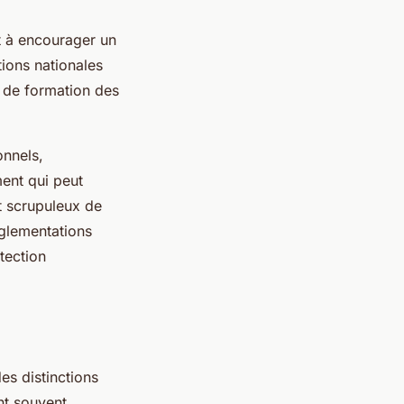
nt à encourager un
ions nationales
ce de formation des
onnels,
ment qui peut
t scrupuleux de
réglementations
tection
es distinctions
nt souvent